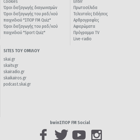
Cookies
Enter
Όροι διεξαγωγής διαγωνισμών
Πρωτοσέλιδα
Όροι διεξαγωγής του ραδ/κού
Τελευταίες Ειδήσεις
παιχνιδιού "ΣΠΟΡ FM Quiz"
Αρθρογραφίες
Όροι διεξαγωγής του ραδ/κού
Αφιερώματα
παιχνιδιού "Sport Quiz"
Πρόγραμμα TV
Live-radio
SITES ΤΟΥ ΟΜΙΛΟΥ
skai.gr
skaitv.gr
skairadio.gr
skaikairos.gr
podcast.skai.gr
bwinΣΠΟΡ FM Social