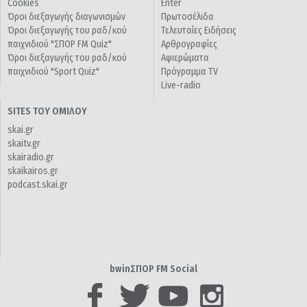
Cookies
Enter
Όροι διεξαγωγής διαγωνισμών
Πρωτοσέλιδα
Όροι διεξαγωγής του ραδ/κού
Τελευταίες Ειδήσεις
παιχνιδιού "ΣΠΟΡ FM Quiz"
Αρθρογραφίες
Όροι διεξαγωγής του ραδ/κού
Αφιερώματα
παιχνιδιού "Sport Quiz"
Πρόγραμμα TV
Live-radio
SITES ΤΟΥ ΟΜΙΛΟΥ
skai.gr
skaitv.gr
skairadio.gr
skaikairos.gr
podcast.skai.gr
bwinΣΠΟΡ FM Social