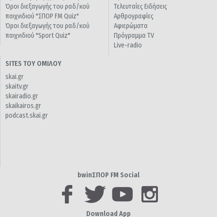
Όροι διεξαγωγής του ραδ/κού
Τελευταίες Ειδήσεις
παιχνιδιού "ΣΠΟΡ FM Quiz"
Αρθρογραφίες
Όροι διεξαγωγής του ραδ/κού
Αφιερώματα
παιχνιδιού "Sport Quiz"
Πρόγραμμα TV
Live-radio
SITES ΤΟΥ ΟΜΙΛΟΥ
skai.gr
skaitv.gr
skairadio.gr
skaikairos.gr
podcast.skai.gr
bwinΣΠΟΡ FM Social
Download App