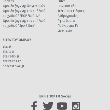
Cookies
Enter
Όροι διεξαγωγής διαγωνισμών
Πρωτοσέλιδα
Όροι διεξαγωγής του ραδ/κού
Τελευταίες Ειδήσεις
παιχνιδιού "ΣΠΟΡ FM Quiz"
Αρθρογραφίες
Όροι διεξαγωγής του ραδ/κού
Αφιερώματα
παιχνιδιού "Sport Quiz"
Πρόγραμμα TV
Live-radio
SITES ΤΟΥ ΟΜΙΛΟΥ
skai.gr
skaitv.gr
skairadio.gr
skaikairos.gr
podcast.skai.gr
bwinΣΠΟΡ FM Social