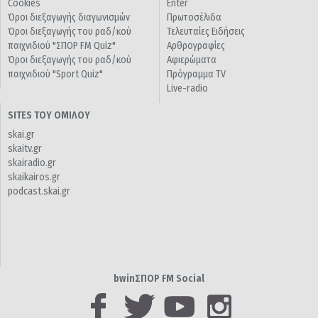
Cookies
Enter
Όροι διεξαγωγής διαγωνισμών
Πρωτοσέλιδα
Όροι διεξαγωγής του ραδ/κού
Τελευταίες Ειδήσεις
παιχνιδιού "ΣΠΟΡ FM Quiz"
Αρθρογραφίες
Όροι διεξαγωγής του ραδ/κού
Αφιερώματα
παιχνιδιού "Sport Quiz"
Πρόγραμμα TV
Live-radio
SITES ΤΟΥ ΟΜΙΛΟΥ
skai.gr
skaitv.gr
skairadio.gr
skaikairos.gr
podcast.skai.gr
bwinΣΠΟΡ FM Social