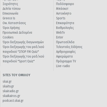
Συχνότητες
Ποδόσφαιρο
Δελτία τύπου
Μπάσκετ
Επικοινωνία
Αυτοκίνητο
Greece Is
Sports
Οικ. Καταστάσεις
Επικαιρότητα
Όροι Χρήσης
Βαθμολογίες
Προσωπικά Δεδομένα
WebTv
Cookies
Enter
Όροι διεξαγωγής διαγωνισμών
Πρωτοσέλιδα
Όροι διεξαγωγής του ραδ/κού
Τελευταίες Ειδήσεις
παιχνιδιού "ΣΠΟΡ FM Quiz"
Αρθρογραφίες
Όροι διεξαγωγής του ραδ/κού
Αφιερώματα
παιχνιδιού "Sport Quiz"
Πρόγραμμα TV
Live-radio
SITES ΤΟΥ ΟΜΙΛΟΥ
skai.gr
skaitv.gr
skairadio.gr
skaikairos.gr
podcast.skai.gr