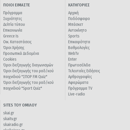
ΠΟΙΟΙ ΕΙΜΑΣΤΕ
ΚΑΤΗΓΟΡΙΕΣ
Πρόγραμμα
Αρχική
Συχνότητες
Ποδόσφαιρο
Δελτία τύπου
Μπάσκετ
Επικοινωνία
Αυτοκίνητο
Greece Is
Sports
Οικ. Καταστάσεις
Επικαιρότητα
Όροι Χρήσης
Βαθμολογίες
Προσωπικά Δεδομένα
WebTv
Cookies
Enter
Όροι διεξαγωγής διαγωνισμών
Πρωτοσέλιδα
Όροι διεξαγωγής του ραδ/κού
Τελευταίες Ειδήσεις
παιχνιδιού "ΣΠΟΡ FM Quiz"
Αρθρογραφίες
Όροι διεξαγωγής του ραδ/κού
Αφιερώματα
παιχνιδιού "Sport Quiz"
Πρόγραμμα TV
Live-radio
SITES ΤΟΥ ΟΜΙΛΟΥ
skai.gr
skaitv.gr
skairadio.gr