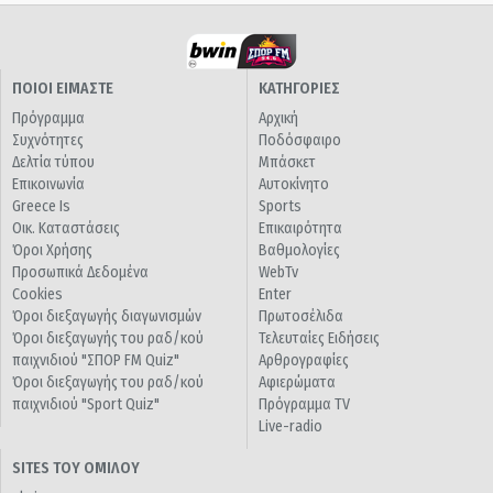
ΠΟΙΟΙ ΕΙΜΑΣΤΕ
ΚΑΤΗΓΟΡΙΕΣ
Πρόγραμμα
Αρχική
Συχνότητες
Ποδόσφαιρο
Δελτία τύπου
Μπάσκετ
Επικοινωνία
Αυτοκίνητο
Greece Is
Sports
Οικ. Καταστάσεις
Επικαιρότητα
Όροι Χρήσης
Βαθμολογίες
Προσωπικά Δεδομένα
WebTv
Cookies
Enter
Όροι διεξαγωγής διαγωνισμών
Πρωτοσέλιδα
Όροι διεξαγωγής του ραδ/κού
Τελευταίες Ειδήσεις
παιχνιδιού "ΣΠΟΡ FM Quiz"
Αρθρογραφίες
Όροι διεξαγωγής του ραδ/κού
Αφιερώματα
παιχνιδιού "Sport Quiz"
Πρόγραμμα TV
Live-radio
SITES ΤΟΥ ΟΜΙΛΟΥ