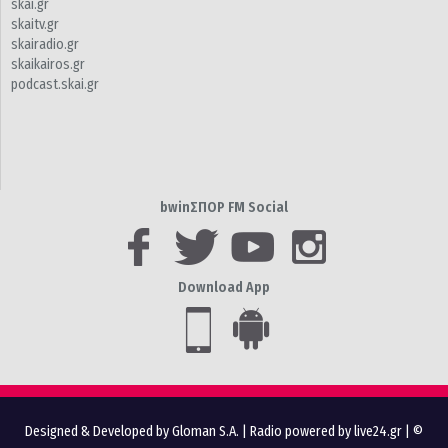
skai.gr
skaitv.gr
skairadio.gr
skaikairos.gr
podcast.skai.gr
bwinΣΠΟΡ FM Social
Download App
Designed & Developed by Gloman S.A.
|
Radio powered by live24.gr
| ©