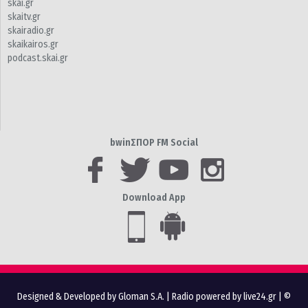
skai.gr
skaitv.gr
skairadio.gr
skaikairos.gr
podcast.skai.gr
bwinΣΠΟΡ FM Social
Download App
Designed & Developed by Gloman S.A.
|
Radio powered by live24.gr
| ©