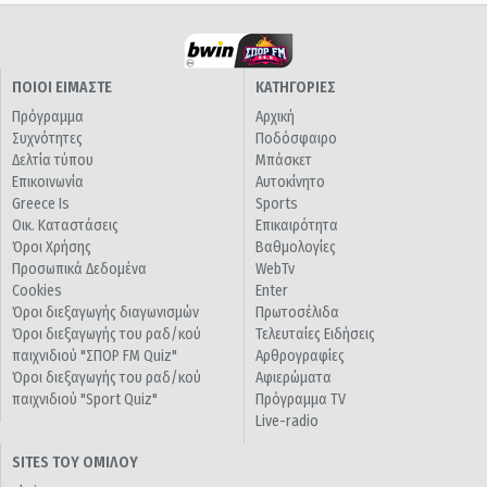
ΠΟΙΟΙ ΕΙΜΑΣΤΕ
ΚΑΤΗΓΟΡΙΕΣ
Πρόγραμμα
Αρχική
Συχνότητες
Ποδόσφαιρο
Δελτία τύπου
Μπάσκετ
Επικοινωνία
Αυτοκίνητο
Greece Is
Sports
Οικ. Καταστάσεις
Επικαιρότητα
Όροι Χρήσης
Βαθμολογίες
Προσωπικά Δεδομένα
WebTv
Cookies
Enter
Όροι διεξαγωγής διαγωνισμών
Πρωτοσέλιδα
Όροι διεξαγωγής του ραδ/κού
Τελευταίες Ειδήσεις
παιχνιδιού "ΣΠΟΡ FM Quiz"
Αρθρογραφίες
Όροι διεξαγωγής του ραδ/κού
Αφιερώματα
παιχνιδιού "Sport Quiz"
Πρόγραμμα TV
Live-radio
SITES ΤΟΥ ΟΜΙΛΟΥ