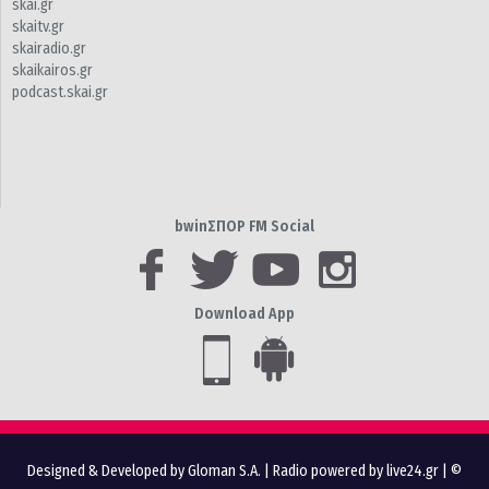
skai.gr
skaitv.gr
skairadio.gr
skaikairos.gr
podcast.skai.gr
bwinΣΠΟΡ FM Social
Download App
Designed & Developed by Gloman S.A.
|
Radio powered by live24.gr
| ©