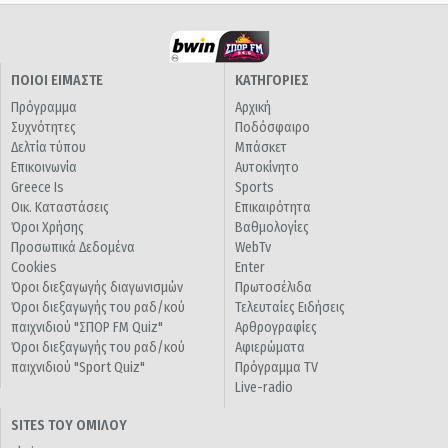
ΠΟΙΟΙ ΕΙΜΑΣΤΕ
ΚΑΤΗΓΟΡΙΕΣ
Πρόγραμμα
Αρχική
Συχνότητες
Ποδόσφαιρο
Δελτία τύπου
Μπάσκετ
Επικοινωνία
Αυτοκίνητο
Greece Is
Sports
Οικ. Καταστάσεις
Επικαιρότητα
Όροι Χρήσης
Βαθμολογίες
Προσωπικά Δεδομένα
WebTv
Cookies
Enter
Όροι διεξαγωγής διαγωνισμών
Πρωτοσέλιδα
Όροι διεξαγωγής του ραδ/κού
Τελευταίες Ειδήσεις
παιχνιδιού "ΣΠΟΡ FM Quiz"
Αρθρογραφίες
Όροι διεξαγωγής του ραδ/κού
Αφιερώματα
παιχνιδιού "Sport Quiz"
Πρόγραμμα TV
Live-radio
SITES ΤΟΥ ΟΜΙΛΟΥ