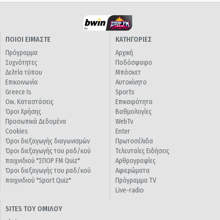
ΠΟΙΟΙ ΕΙΜΑΣΤΕ
ΚΑΤΗΓΟΡΙΕΣ
Πρόγραμμα
Αρχική
Συχνότητες
Ποδόσφαιρο
Δελτία τύπου
Μπάσκετ
Επικοινωνία
Αυτοκίνητο
Greece Is
Sports
Οικ. Καταστάσεις
Επικαιρότητα
Όροι Χρήσης
Βαθμολογίες
Προσωπικά Δεδομένα
WebTv
Cookies
Enter
Όροι διεξαγωγής διαγωνισμών
Πρωτοσέλιδα
Όροι διεξαγωγής του ραδ/κού
Τελευταίες Ειδήσεις
παιχνιδιού "ΣΠΟΡ FM Quiz"
Αρθρογραφίες
Όροι διεξαγωγής του ραδ/κού
Αφιερώματα
παιχνιδιού "Sport Quiz"
Πρόγραμμα TV
Live-radio
SITES ΤΟΥ ΟΜΙΛΟΥ