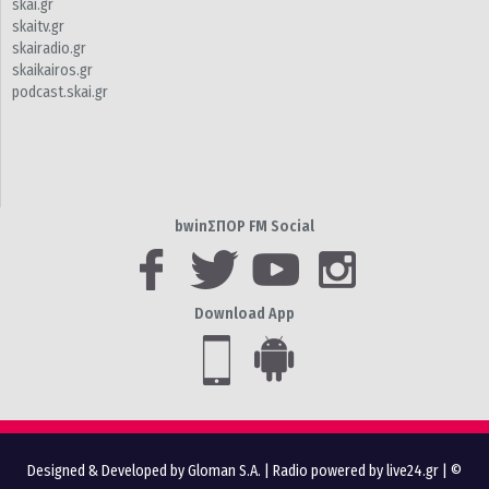
skai.gr
skaitv.gr
skairadio.gr
skaikairos.gr
podcast.skai.gr
bwinΣΠΟΡ FM Social
Download App
Designed & Developed by Gloman S.A.
|
Radio powered by live24.gr
| ©