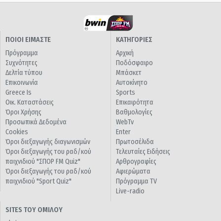
ΠΟΙΟΙ ΕΙΜΑΣΤΕ
ΚΑΤΗΓΟΡΙΕΣ
Πρόγραμμα
Αρχική
Συχνότητες
Ποδόσφαιρο
Δελτία τύπου
Μπάσκετ
Επικοινωνία
Αυτοκίνητο
Greece Is
Sports
Οικ. Καταστάσεις
Επικαιρότητα
Όροι Χρήσης
Βαθμολογίες
Προσωπικά Δεδομένα
WebTv
Cookies
Enter
Όροι διεξαγωγής διαγωνισμών
Πρωτοσέλιδα
Όροι διεξαγωγής του ραδ/κού
Τελευταίες Ειδήσεις
παιχνιδιού "ΣΠΟΡ FM Quiz"
Αρθρογραφίες
Όροι διεξαγωγής του ραδ/κού
Αφιερώματα
παιχνιδιού "Sport Quiz"
Πρόγραμμα TV
Live-radio
SITES ΤΟΥ ΟΜΙΛΟΥ