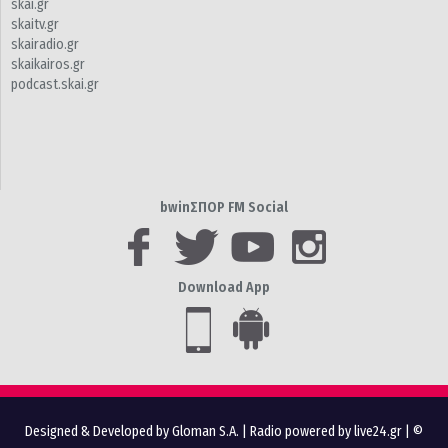
skai.gr
skaitv.gr
skairadio.gr
skaikairos.gr
podcast.skai.gr
bwinΣΠΟΡ FM Social
Download App
Designed & Developed by Gloman S.A.
|
Radio powered by live24.gr
| ©