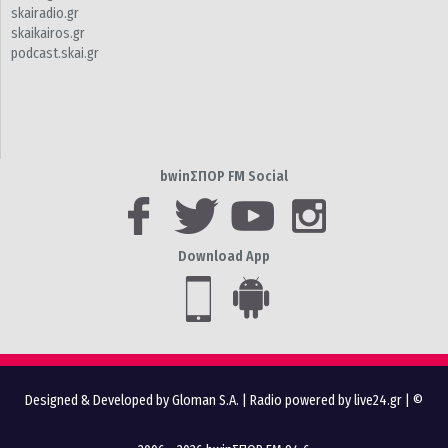
skairadio.gr
skaikairos.gr
podcast.skai.gr
bwinΣΠΟΡ FM Social
Download App
Designed & Developed by Gloman S.A.
|
Radio powered by live24.gr
| ©