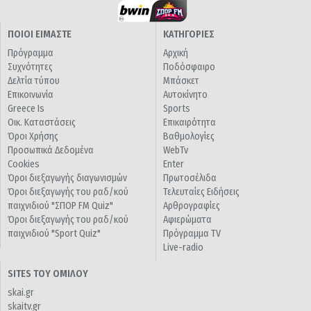
ΠΟΙΟΙ ΕΙΜΑΣΤΕ
ΚΑΤΗΓΟΡΙΕΣ
Πρόγραμμα
Αρχική
Συχνότητες
Ποδόσφαιρο
Δελτία τύπου
Μπάσκετ
Επικοινωνία
Αυτοκίνητο
Greece Is
Sports
Οικ. Καταστάσεις
Επικαιρότητα
Όροι Χρήσης
Βαθμολογίες
Προσωπικά Δεδομένα
WebTv
Cookies
Enter
Όροι διεξαγωγής διαγωνισμών
Πρωτοσέλιδα
Όροι διεξαγωγής του ραδ/κού
Τελευταίες Ειδήσεις
παιχνιδιού "ΣΠΟΡ FM Quiz"
Αρθρογραφίες
Όροι διεξαγωγής του ραδ/κού
Αφιερώματα
παιχνιδιού "Sport Quiz"
Πρόγραμμα TV
Live-radio
SITES ΤΟΥ ΟΜΙΛΟΥ
skai.gr
skaitv.gr