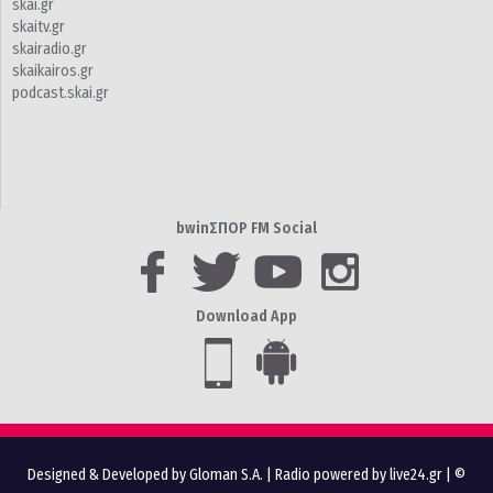
skai.gr
skaitv.gr
skairadio.gr
skaikairos.gr
podcast.skai.gr
bwinΣΠΟΡ FM Social
Download App
Designed & Developed by Gloman S.A.
|
Radio powered by live24.gr
| ©