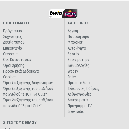
ΠΟΙΟΙ ΕΙΜΑΣΤΕ
ΚΑΤΗΓΟΡΙΕΣ
Πρόγραμμα
Αρχική
Συχνότητες
Ποδόσφαιρο
Δελτία τύπου
Μπάσκετ
Επικοινωνία
Αυτοκίνητο
Greece Is
Sports
Οικ. Καταστάσεις
Επικαιρότητα
Όροι Χρήσης
Βαθμολογίες
Προσωπικά Δεδομένα
WebTv
Cookies
Enter
Όροι διεξαγωγής διαγωνισμών
Πρωτοσέλιδα
Όροι διεξαγωγής του ραδ/κού
Τελευταίες Ειδήσεις
παιχνιδιού "ΣΠΟΡ FM Quiz"
Αρθρογραφίες
Όροι διεξαγωγής του ραδ/κού
Αφιερώματα
παιχνιδιού "Sport Quiz"
Πρόγραμμα TV
Live-radio
SITES ΤΟΥ ΟΜΙΛΟΥ