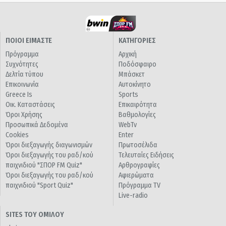
ΠΟΙΟΙ ΕΙΜΑΣΤΕ
ΚΑΤΗΓΟΡΙΕΣ
Πρόγραμμα
Αρχική
Συχνότητες
Ποδόσφαιρο
Δελτία τύπου
Μπάσκετ
Επικοινωνία
Αυτοκίνητο
Greece Is
Sports
Οικ. Καταστάσεις
Επικαιρότητα
Όροι Χρήσης
Βαθμολογίες
Προσωπικά Δεδομένα
WebTv
Cookies
Enter
Όροι διεξαγωγής διαγωνισμών
Πρωτοσέλιδα
Όροι διεξαγωγής του ραδ/κού
Τελευταίες Ειδήσεις
παιχνιδιού "ΣΠΟΡ FM Quiz"
Αρθρογραφίες
Όροι διεξαγωγής του ραδ/κού
Αφιερώματα
παιχνιδιού "Sport Quiz"
Πρόγραμμα TV
Live-radio
SITES ΤΟΥ ΟΜΙΛΟΥ