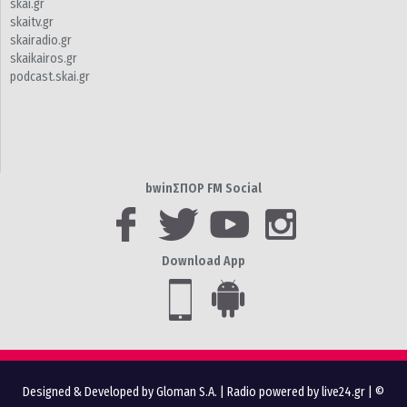
skai.gr
skaitv.gr
skairadio.gr
skaikairos.gr
podcast.skai.gr
bwinΣΠΟΡ FM Social
Download App
Designed & Developed by Gloman S.A.
|
Radio powered by live24.gr
| ©