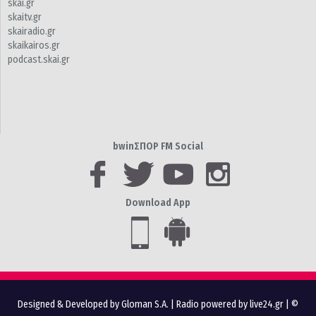
skai.gr
skaitv.gr
skairadio.gr
skaikairos.gr
podcast.skai.gr
bwinΣΠΟΡ FM Social
Download App
Designed & Developed by Gloman S.A.
|
Radio powered by live24.gr
| ©