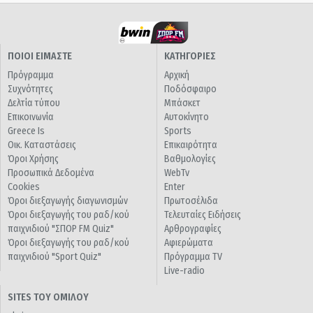
ΠΟΙΟΙ ΕΙΜΑΣΤΕ
ΚΑΤΗΓΟΡΙΕΣ
Πρόγραμμα
Αρχική
Συχνότητες
Ποδόσφαιρο
Δελτία τύπου
Μπάσκετ
Επικοινωνία
Αυτοκίνητο
Greece Is
Sports
Οικ. Καταστάσεις
Επικαιρότητα
Όροι Χρήσης
Βαθμολογίες
Προσωπικά Δεδομένα
WebTv
Cookies
Enter
Όροι διεξαγωγής διαγωνισμών
Πρωτοσέλιδα
Όροι διεξαγωγής του ραδ/κού
Τελευταίες Ειδήσεις
παιχνιδιού "ΣΠΟΡ FM Quiz"
Αρθρογραφίες
Όροι διεξαγωγής του ραδ/κού
Αφιερώματα
παιχνιδιού "Sport Quiz"
Πρόγραμμα TV
Live-radio
SITES ΤΟΥ ΟΜΙΛΟΥ