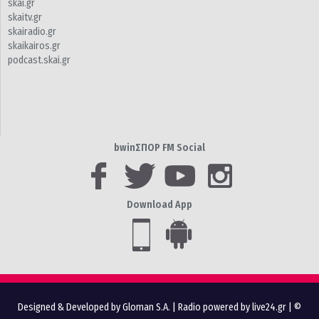
skai.gr
skaitv.gr
skairadio.gr
skaikairos.gr
podcast.skai.gr
bwinΣΠΟΡ FM Social
Download App
Designed & Developed by Gloman S.A.
|
Radio powered by live24.gr
| ©