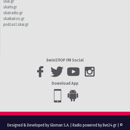
skai.gr
skaitv.gr
skairadio.gr
skaikairos.gr
podcast.skai.gr
bwinΣΠΟΡ FM Social
Download App
Designed & Developed by Gloman S.A.
|
Radio powered by live24.gr
| ©