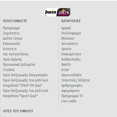
ΠΟΙΟΙ ΕΙΜΑΣΤΕ
ΚΑΤΗΓΟΡΙΕΣ
Πρόγραμμα
Αρχική
Συχνότητες
Ποδόσφαιρο
Δελτία τύπου
Μπάσκετ
Επικοινωνία
Αυτοκίνητο
Greece Is
Sports
Οικ. Καταστάσεις
Επικαιρότητα
Όροι Χρήσης
Βαθμολογίες
Προσωπικά Δεδομένα
WebTv
Cookies
Enter
Όροι διεξαγωγής διαγωνισμών
Πρωτοσέλιδα
Όροι διεξαγωγής του ραδ/κού
Τελευταίες Ειδήσεις
παιχνιδιού "ΣΠΟΡ FM Quiz"
Αρθρογραφίες
Όροι διεξαγωγής του ραδ/κού
Αφιερώματα
παιχνιδιού "Sport Quiz"
Πρόγραμμα TV
Live-radio
SITES ΤΟΥ ΟΜΙΛΟΥ