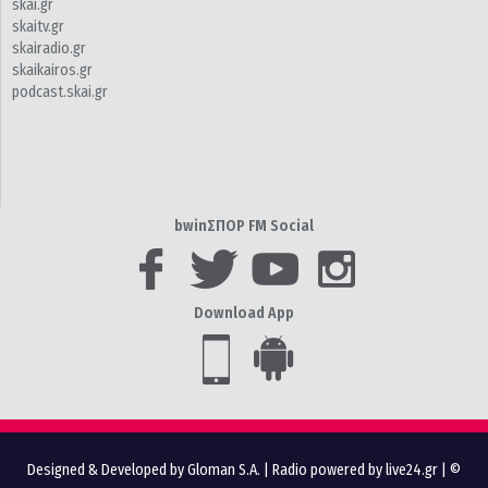
skai.gr
skaitv.gr
skairadio.gr
skaikairos.gr
podcast.skai.gr
bwinΣΠΟΡ FM Social
Download App
Designed & Developed by Gloman S.A.
|
Radio powered by live24.gr
| ©