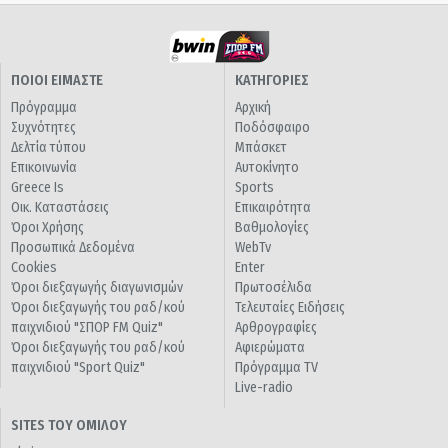
ΠΟΙΟΙ ΕΙΜΑΣΤΕ
ΚΑΤΗΓΟΡΙΕΣ
Πρόγραμμα
Αρχική
Συχνότητες
Ποδόσφαιρο
Δελτία τύπου
Μπάσκετ
Επικοινωνία
Αυτοκίνητο
Greece Is
Sports
Οικ. Καταστάσεις
Επικαιρότητα
Όροι Χρήσης
Βαθμολογίες
Προσωπικά Δεδομένα
WebTv
Cookies
Enter
Όροι διεξαγωγής διαγωνισμών
Πρωτοσέλιδα
Όροι διεξαγωγής του ραδ/κού
Τελευταίες Ειδήσεις
παιχνιδιού "ΣΠΟΡ FM Quiz"
Αρθρογραφίες
Όροι διεξαγωγής του ραδ/κού
Αφιερώματα
παιχνιδιού "Sport Quiz"
Πρόγραμμα TV
Live-radio
SITES ΤΟΥ ΟΜΙΛΟΥ