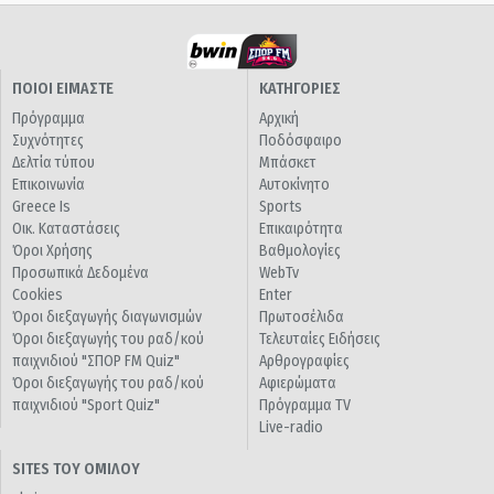
ΠΟΙΟΙ ΕΙΜΑΣΤΕ
ΚΑΤΗΓΟΡΙΕΣ
Πρόγραμμα
Αρχική
Συχνότητες
Ποδόσφαιρο
Δελτία τύπου
Μπάσκετ
Επικοινωνία
Αυτοκίνητο
Greece Is
Sports
Οικ. Καταστάσεις
Επικαιρότητα
Όροι Χρήσης
Βαθμολογίες
Προσωπικά Δεδομένα
WebTv
Cookies
Enter
Όροι διεξαγωγής διαγωνισμών
Πρωτοσέλιδα
Όροι διεξαγωγής του ραδ/κού
Τελευταίες Ειδήσεις
παιχνιδιού "ΣΠΟΡ FM Quiz"
Αρθρογραφίες
Όροι διεξαγωγής του ραδ/κού
Αφιερώματα
παιχνιδιού "Sport Quiz"
Πρόγραμμα TV
Live-radio
SITES ΤΟΥ ΟΜΙΛΟΥ