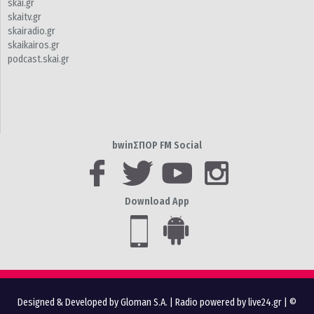
skai.gr
skaitv.gr
skairadio.gr
skaikairos.gr
podcast.skai.gr
bwinΣΠΟΡ FM Social
Download App
Designed & Developed by Gloman S.A.
|
Radio powered by live24.gr
| ©