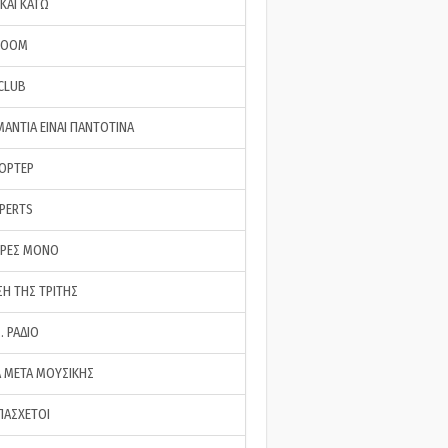
ΚΑΙ ΚΑΤΩ
ROOM
 CLUB
ΜΑΝΤΙΑ ΕΙΝΑΙ ΠΑΝΤΟΤΙΝΑ
ΠΟΡΤΕΡ
XPERTS
ΕΡΕΣ ΜΟΝΟ
ΣΗ ΤΗΣ ΤΡΙΤΗΣ
… ΡΑΔΙΟ
 ΜΕΤΑ ΜΟΥΣΙΚΗΣ
ΠΑΣΧΕΤΟΙ