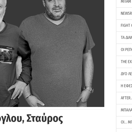
ΜΠΑΜ 
NEWS
FIGHT
ΤΑ ΔΙΑ
ΟΙ ΡΕ
THE E
ΔΥΟ Λ
Η ΕΦΕ
AFTER
ΜΠΑΛΑ
γλου, Σταύρος
ΟΙ… Μ