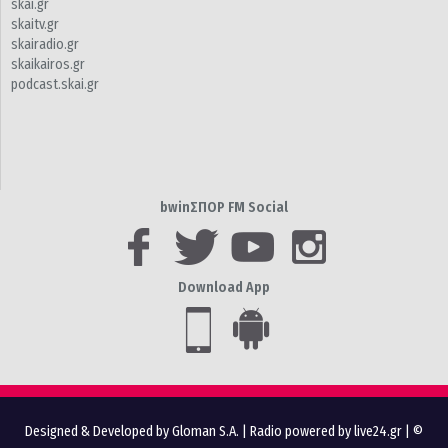
skai.gr
skaitv.gr
skairadio.gr
skaikairos.gr
podcast.skai.gr
bwinΣΠΟΡ FM Social
Download App
Designed & Developed by Gloman S.A.
|
Radio powered by live24.gr
| ©