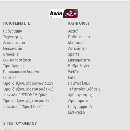
ΠΟΙΟΙ ΕΙΜΑΣΤΕ
ΚΑΤΗΓΟΡΙΕΣ
Πρόγραμμα
Αρχική
Συχνότητες
Ποδόσφαιρο
Δελτία τύπου
Μπάσκετ
Επικοινωνία
Αυτοκίνητο
Greece Is
Sports
Οικ. Καταστάσεις
Επικαιρότητα
Όροι Χρήσης
Βαθμολογίες
Προσωπικά Δεδομένα
WebTv
Cookies
Enter
Όροι διεξαγωγής διαγωνισμών
Πρωτοσέλιδα
Όροι διεξαγωγής του ραδ/κού
Τελευταίες Ειδήσεις
παιχνιδιού "ΣΠΟΡ FM Quiz"
Αρθρογραφίες
Όροι διεξαγωγής του ραδ/κού
Αφιερώματα
παιχνιδιού "Sport Quiz"
Πρόγραμμα TV
Live-radio
SITES ΤΟΥ ΟΜΙΛΟΥ