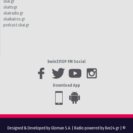
skai.gr
skaitv.gr
skairadio.gr
skaikairos.gr
podcast.skai.gr
bwinΣΠΟΡ FM Social
Download App
Designed & Developed by Gloman S.A.
|
Radio powered by live24.gr
| ©