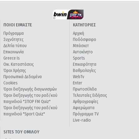
ΠΟΙΟΙ ΕΙΜΑΣΤΕ
ΚΑΤΗΓΟΡΙΕΣ
Πρόγραμμα
Αρχική
Συχνότητες
Ποδόσφαιρο
Δελτία τύπου
Μπάσκετ
Επικοινωνία
Αυτοκίνητο
Greece Is
Sports
Οικ. Καταστάσεις
Επικαιρότητα
Όροι Χρήσης
Βαθμολογίες
Προσωπικά Δεδομένα
WebTv
Cookies
Enter
Όροι διεξαγωγής διαγωνισμών
Πρωτοσέλιδα
Όροι διεξαγωγής του ραδ/κού
Τελευταίες Ειδήσεις
παιχνιδιού "ΣΠΟΡ FM Quiz"
Αρθρογραφίες
Όροι διεξαγωγής του ραδ/κού
Αφιερώματα
παιχνιδιού "Sport Quiz"
Πρόγραμμα TV
Live-radio
SITES ΤΟΥ ΟΜΙΛΟΥ