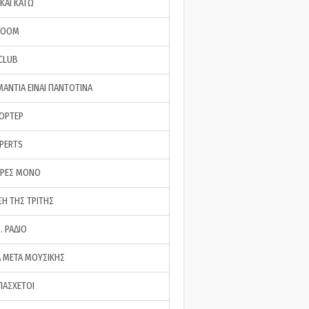
ΚΑΙ ΚΑΤΩ
ROOM
 CLUB
ΜΑΝΤΙΑ ΕΙΝΑΙ ΠΑΝΤΟΤΙΝΑ
ΠΟΡΤΕΡ
XPERTS
ΕΡΕΣ ΜΟΝΟ
ΣΗ ΤΗΣ ΤΡΙΤΗΣ
… ΡΑΔΙΟ
 ΜΕΤΑ ΜΟΥΣΙΚΗΣ
ΠΑΣΧΕΤΟΙ