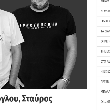
ΜΠΑΜ 
NEWS
FIGHT
ΤΑ ΔΙΑ
ΟΙ ΡΕ
THE E
ΔΥΟ Λ
Η ΕΦΕ
AFTER
ΜΠΑΛΑ
γλου, Σταύρος
ΟΙ… Μ