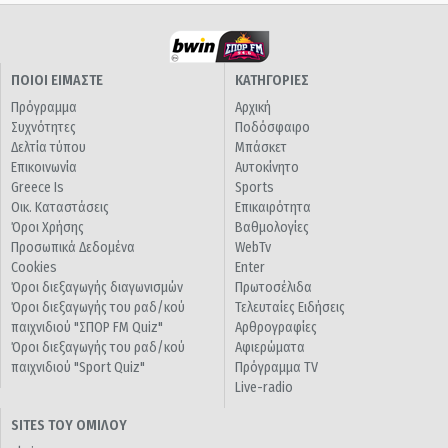
ΠΟΙΟΙ ΕΙΜΑΣΤΕ
ΚΑΤΗΓΟΡΙΕΣ
Πρόγραμμα
Αρχική
Συχνότητες
Ποδόσφαιρο
Δελτία τύπου
Μπάσκετ
Επικοινωνία
Αυτοκίνητο
Greece Is
Sports
Οικ. Καταστάσεις
Επικαιρότητα
Όροι Χρήσης
Βαθμολογίες
Προσωπικά Δεδομένα
WebTv
Cookies
Enter
Όροι διεξαγωγής διαγωνισμών
Πρωτοσέλιδα
Όροι διεξαγωγής του ραδ/κού
Τελευταίες Ειδήσεις
παιχνιδιού "ΣΠΟΡ FM Quiz"
Αρθρογραφίες
Όροι διεξαγωγής του ραδ/κού
Αφιερώματα
παιχνιδιού "Sport Quiz"
Πρόγραμμα TV
Live-radio
SITES ΤΟΥ ΟΜΙΛΟΥ