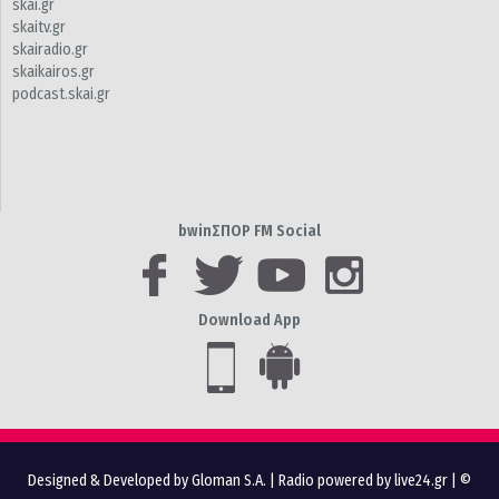
skai.gr
skaitv.gr
skairadio.gr
skaikairos.gr
podcast.skai.gr
bwinΣΠΟΡ FM Social
Download App
Designed & Developed by Gloman S.A.
|
Radio powered by live24.gr
| ©