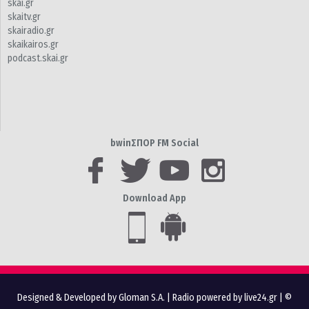
skai.gr
skaitv.gr
skairadio.gr
skaikairos.gr
podcast.skai.gr
bwinΣΠΟΡ FM Social
Download App
Designed & Developed by Gloman S.A.
|
Radio powered by live24.gr
| ©