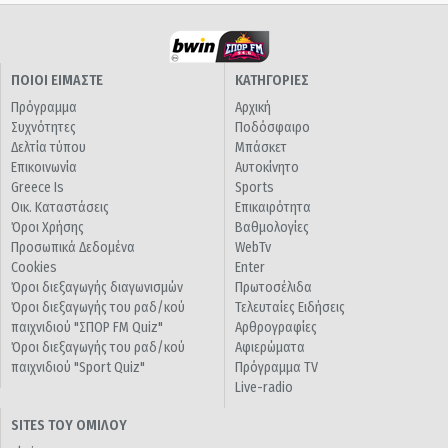
ΠΟΙΟΙ ΕΙΜΑΣΤΕ
ΚΑΤΗΓΟΡΙΕΣ
Πρόγραμμα
Αρχική
Συχνότητες
Ποδόσφαιρο
Δελτία τύπου
Μπάσκετ
Επικοινωνία
Αυτοκίνητο
Greece Is
Sports
Οικ. Καταστάσεις
Επικαιρότητα
Όροι Χρήσης
Βαθμολογίες
Προσωπικά Δεδομένα
WebTv
Cookies
Enter
Όροι διεξαγωγής διαγωνισμών
Πρωτοσέλιδα
Όροι διεξαγωγής του ραδ/κού
Τελευταίες Ειδήσεις
παιχνιδιού "ΣΠΟΡ FM Quiz"
Αρθρογραφίες
Όροι διεξαγωγής του ραδ/κού
Αφιερώματα
παιχνιδιού "Sport Quiz"
Πρόγραμμα TV
Live-radio
SITES ΤΟΥ ΟΜΙΛΟΥ