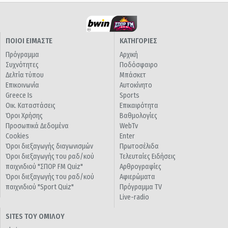
ΠΟΙΟΙ ΕΙΜΑΣΤΕ
ΚΑΤΗΓΟΡΙΕΣ
Πρόγραμμα
Αρχική
Συχνότητες
Ποδόσφαιρο
Δελτία τύπου
Μπάσκετ
Επικοινωνία
Αυτοκίνητο
Greece Is
Sports
Οικ. Καταστάσεις
Επικαιρότητα
Όροι Χρήσης
Βαθμολογίες
Προσωπικά Δεδομένα
WebTv
Cookies
Enter
Όροι διεξαγωγής διαγωνισμών
Πρωτοσέλιδα
Όροι διεξαγωγής του ραδ/κού
Τελευταίες Ειδήσεις
παιχνιδιού "ΣΠΟΡ FM Quiz"
Αρθρογραφίες
Όροι διεξαγωγής του ραδ/κού
Αφιερώματα
παιχνιδιού "Sport Quiz"
Πρόγραμμα TV
Live-radio
SITES ΤΟΥ ΟΜΙΛΟΥ