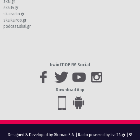
skai.gr
skaitv.gr
skairadio.gr
skaikairos.gr
podcast.skai.gr
bwinΣΠΟΡ FM Social
Download App
Designed & Developed by Gloman S.A.
|
Radio powered by live24.gr
| ©