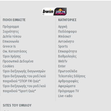
ΠΟΙΟΙ ΕΙΜΑΣΤΕ
ΚΑΤΗΓΟΡΙΕΣ
Πρόγραμμα
Αρχική
Συχνότητες
Ποδόσφαιρο
Δελτία τύπου
Μπάσκετ
Επικοινωνία
Αυτοκίνητο
Greece Is
Sports
Οικ. Καταστάσεις
Επικαιρότητα
Όροι Χρήσης
Βαθμολογίες
Προσωπικά Δεδομένα
WebTv
Cookies
Enter
Όροι διεξαγωγής διαγωνισμών
Πρωτοσέλιδα
Όροι διεξαγωγής του ραδ/κού
Τελευταίες Ειδήσεις
παιχνιδιού "ΣΠΟΡ FM Quiz"
Αρθρογραφίες
Όροι διεξαγωγής του ραδ/κού
Αφιερώματα
παιχνιδιού "Sport Quiz"
Πρόγραμμα TV
Live-radio
SITES ΤΟΥ ΟΜΙΛΟΥ