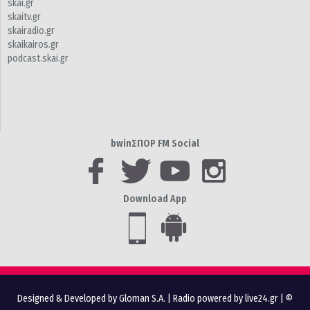
skai.gr
skaitv.gr
skairadio.gr
skaikairos.gr
podcast.skai.gr
bwinΣΠΟΡ FM Social
Download App
Designed & Developed by Gloman S.A.
|
Radio powered by live24.gr
| ©