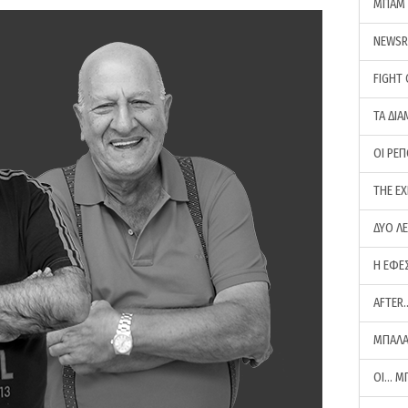
ΜΠΑΜ 
NEWS
FIGHT
ΤΑ ΔΙΑ
ΟΙ ΡΕ
THE E
ΔΥΟ Λ
Η ΕΦΕ
AFTER
ΜΠΑΛΑ
ΟΙ… Μ