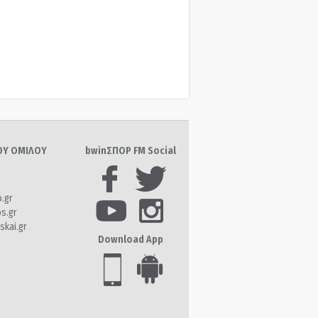
ΤΟΥ ΟΜΙΛΟΥ
bwinΣΠΟΡ FM Social
o.gr
os.gr
skai.gr
Download App