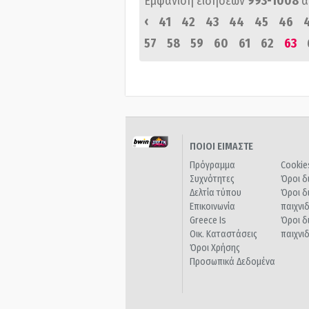
Εμφάνιση ειδήσεων
993-1008
α
‹
41
42
43
44
45
46
57
58
59
60
61
62
63
ΠΟΙΟΙ ΕΙΜΑΣΤΕ
Πρόγραμμα
Cookie
Συχνότητες
Όροι δ
Δελτία τύπου
Όροι δ
Επικοινωνία
παιχνι
Greece Is
Όροι δ
Οικ. Καταστάσεις
παιχνι
Όροι Χρήσης
Προσωπικά Δεδομένα