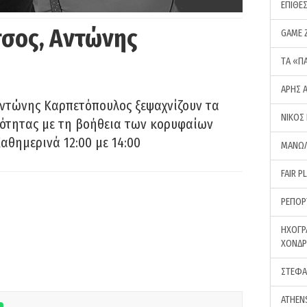
ΕΠΙΘΕ
σος, Αντώνης
GAME 
ΤA «Π
ΑΡΗΣ 
Αντώνης Καρπετόπουλος ξεψαχνίζουν τα
ΝΙΚΟΣ
ρότητας με τη βοήθεια των κορυφαίων
αθημερινά 12:00 με 14:00
ΜΑΝΩΛ
FAIR P
ΡΕΠΟΡ
ΗΧΟΓΡ
ΧΟΝΔ
ΣΤΕΦΑ
ATHEN