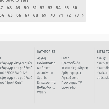
πό σύνολο
1161
47
48
49
50
51
52
53
54
55
56
›
64
65
66
67
68
69
70
71
72
73
ΚΑΤΗΓΟΡΙΕΣ
SITES 
s
Αρχική
Enter
skai.gr
ιεξαγωγής διαγωνισμών
Ποδόσφαιρο
Πρωτοσέλιδα
skaitv.gr
ιεξαγωγής του ραδ/κού
Μπάσκετ
Τελευταίες Ειδήσεις
skairadi
διού "ΣΠΟΡ FM Quiz"
Αυτοκίνητο
Αρθρογραφίες
skaikair
ιεξαγωγής του ραδ/κού
Sports
Αφιερώματα
podcast.
διού "Sport Quiz"
Επικαιρότητα
Πρόγραμμα TV
Βαθμολογίες
Live-radio
WebTv