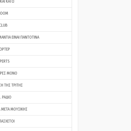
ΚΑΙ ΚΑΤΩ
ROOM
 CLUB
ΜΑΝΤΙΑ ΕΙΝΑΙ ΠΑΝΤΟΤΙΝΑ
ΠΟΡΤΕΡ
XPERTS
ΕΡΕΣ ΜΟΝΟ
ΣΗ ΤΗΣ ΤΡΙΤΗΣ
… ΡΑΔΙΟ
 ΜΕΤΑ ΜΟΥΣΙΚΗΣ
ΠΑΣΧΕΤΟΙ