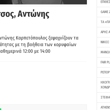
ΕΠΙΘΕ
σος, Αντώνης
GAME 
ΤA «Π
ΑΡΗΣ 
Αντώνης Καρπετόπουλος ξεψαχνίζουν τα
ΝΙΚΟΣ
ρότητας με τη βοήθεια των κορυφαίων
αθημερινά 12:00 με 14:00
ΜΑΝΩΛ
FAIR P
ΡΕΠΟΡ
ΗΧΟΓΡ
ΧΟΝΔ
ΣΤΕΦΑ
ATHEN