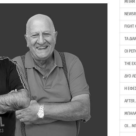
ΜΠΑΜ 
NEWS
FIGHT
ΤΑ ΔΙΑ
ΟΙ ΡΕ
THE E
ΔΥΟ Λ
Η ΕΦΕ
AFTER
ΜΠΑΛΑ
ΟΙ… Μ