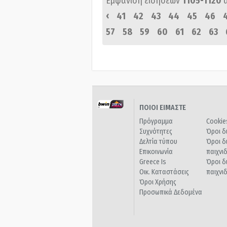
Εμφάνιση ειδήσεων
1105-1120
‹
41
42
43
44
45
46
57
58
59
60
61
62
63
ΠΟΙΟΙ ΕΙΜΑΣΤΕ
Πρόγραμμα
Cookie
Συχνότητες
Όροι δ
Δελτία τύπου
Όροι δ
Επικοινωνία
παιχνι
Greece Is
Όροι δ
Οικ. Καταστάσεις
παιχνι
Όροι Χρήσης
Προσωπικά Δεδομένα