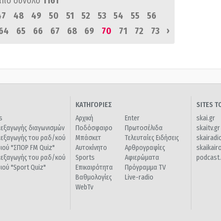
από σύνολο
1161
47
48
49
50
51
52
53
54
55
56
›
64
65
66
67
68
69
70
71
72
73
ΚΑΤΗΓΟΡΙΕΣ
SITES 
s
Αρχική
Enter
skai.gr
ιεξαγωγής διαγωνισμών
Ποδόσφαιρο
Πρωτοσέλιδα
skaitv.gr
ιεξαγωγής του ραδ/κού
Μπάσκετ
Τελευταίες Ειδήσεις
skairadi
διού "ΣΠΟΡ FM Quiz"
Αυτοκίνητο
Αρθρογραφίες
skaikair
ιεξαγωγής του ραδ/κού
Sports
Αφιερώματα
podcast.
διού "Sport Quiz"
Επικαιρότητα
Πρόγραμμα TV
Βαθμολογίες
Live-radio
WebTv