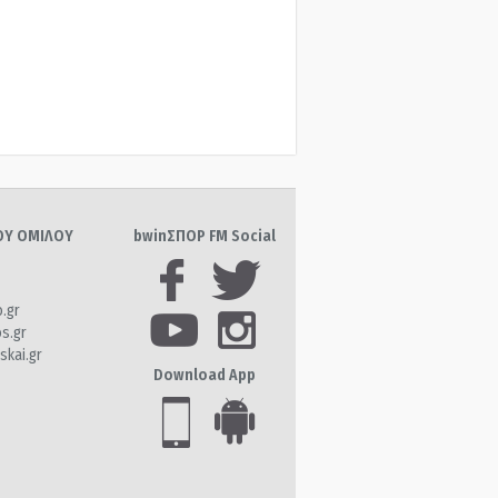
ΤΟΥ ΟΜΙΛΟΥ
bwinΣΠΟΡ FM Social
o.gr
os.gr
skai.gr
Download App