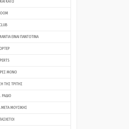
ΚΑΙ ΚΑΤΩ
ROOM
 CLUB
ΜΑΝΤΙΑ ΕΙΝΑΙ ΠΑΝΤΟΤΙΝΑ
ΠΟΡΤΕΡ
XPERTS
ΕΡΕΣ ΜΟΝΟ
ΣΗ ΤΗΣ ΤΡΙΤΗΣ
… ΡΑΔΙΟ
 ΜΕΤΑ ΜΟΥΣΙΚΗΣ
ΠΑΣΧΕΤΟΙ