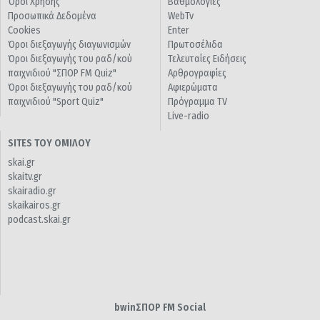
Όροι Χρήσης
Βαθμολογίες
Προσωπικά Δεδομένα
WebTv
Cookies
Enter
Όροι διεξαγωγής διαγωνισμών
Πρωτοσέλιδα
Όροι διεξαγωγής του ραδ/κού
Τελευταίες Ειδήσεις
παιχνιδιού "ΣΠΟΡ FM Quiz"
Αρθρογραφίες
Όροι διεξαγωγής του ραδ/κού
Αφιερώματα
παιχνιδιού "Sport Quiz"
Πρόγραμμα TV
Live-radio
SITES ΤΟΥ ΟΜΙΛΟΥ
skai.gr
skaitv.gr
skairadio.gr
skaikairos.gr
podcast.skai.gr
bwinΣΠΟΡ FM Social