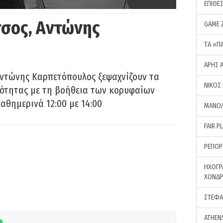
ΕΠΙΘΕ
σος, Αντώνης
GAME 
ΤA «Π
ΑΡΗΣ 
Αντώνης Καρπετόπουλος ξεψαχνίζουν τα
ΝΙΚΟΣ
ρότητας με τη βοήθεια των κορυφαίων
αθημερινά 12:00 με 14:00
ΜΑΝΩΛ
FAIR P
ΡΕΠΟΡ
ΗΧΟΓΡ
ΧΟΝΔ
ΣΤΕΦΑ
ATHEN