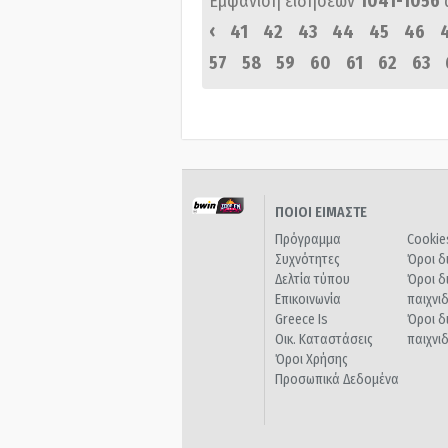
Εμφάνιση ειδήσεων
1041-1056
‹
41
42
43
44
45
46
57
58
59
60
61
62
63
ΠΟΙΟΙ ΕΙΜΑΣΤΕ
Πρόγραμμα
Cookie
Συχνότητες
Όροι δ
Δελτία τύπου
Όροι δ
Επικοινωνία
παιχνι
Greece Is
Όροι δ
Οικ. Καταστάσεις
παιχνι
Όροι Χρήσης
Προσωπικά Δεδομένα