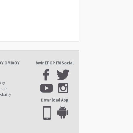
ΤΟΥ ΟΜΙΛΟΥ
bwinΣΠΟΡ FM Social
o.gr
os.gr
skai.gr
Download App