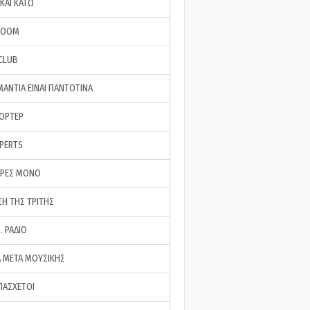
ΚΑΙ ΚΑΤΩ
ROOM
 CLUB
ΜΑΝΤΙΑ ΕΙΝΑΙ ΠΑΝΤΟΤΙΝΑ
ΠΟΡΤΕΡ
XPERTS
ΕΡΕΣ ΜΟΝΟ
ΣΗ ΤΗΣ ΤΡΙΤΗΣ
… ΡΑΔΙΟ
 ΜΕΤΑ ΜΟΥΣΙΚΗΣ
ΠΑΣΧΕΤΟΙ