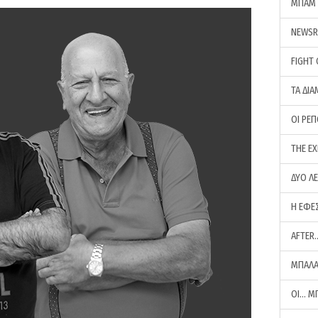
ΜΠΑΜ 
NEWS
FIGHT
ΤΑ ΔΙΑ
ΟΙ ΡΕ
THE E
ΔΥΟ Λ
Η ΕΦΕ
AFTER
ΜΠΑΛΑ
ΟΙ… Μ