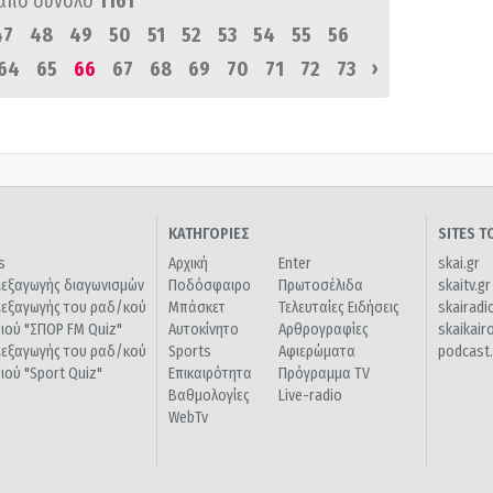
από σύνολο
1161
47
48
49
50
51
52
53
54
55
56
›
64
65
66
67
68
69
70
71
72
73
ΚΑΤΗΓΟΡΙΕΣ
SITES 
s
Αρχική
Enter
skai.gr
ιεξαγωγής διαγωνισμών
Ποδόσφαιρο
Πρωτοσέλιδα
skaitv.gr
ιεξαγωγής του ραδ/κού
Μπάσκετ
Τελευταίες Ειδήσεις
skairadi
διού "ΣΠΟΡ FM Quiz"
Αυτοκίνητο
Αρθρογραφίες
skaikair
ιεξαγωγής του ραδ/κού
Sports
Αφιερώματα
podcast.
διού "Sport Quiz"
Επικαιρότητα
Πρόγραμμα TV
Βαθμολογίες
Live-radio
WebTv