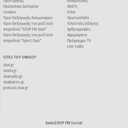
Όροι Χρήσης
Βαθμολογίες
Προσωπικά Δεδομένα
WebTv
Cookies
Enter
Όροι διεξαγωγής διαγωνισμών
Πρωτοσέλιδα
Όροι διεξαγωγής του ραδ/κού
Τελευταίες Ειδήσεις
παιχνιδιού "ΣΠΟΡ FM Quiz"
Αρθρογραφίες
Όροι διεξαγωγής του ραδ/κού
Αφιερώματα
παιχνιδιού "Sport Quiz"
Πρόγραμμα TV
Live-radio
SITES ΤΟΥ ΟΜΙΛΟΥ
skai.gr
skaitv.gr
skairadio.gr
skaikairos.gr
podcast.skai.gr
bwinΣΠΟΡ FM Social