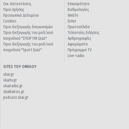
Οικ. Καταστάσεις
Επικαιρότητα
Όροι Χρήσης
Βαθμολογίες
Προσωπικά Δεδομένα
WebTv
Cookies
Enter
Όροι διεξαγωγής διαγωνισμών
Πρωτοσέλιδα
Όροι διεξαγωγής του ραδ/κού
Τελευταίες Ειδήσεις
παιχνιδιού "ΣΠΟΡ FM Quiz"
Αρθρογραφίες
Όροι διεξαγωγής του ραδ/κού
Αφιερώματα
παιχνιδιού "Sport Quiz"
Πρόγραμμα TV
Live-radio
SITES ΤΟΥ ΟΜΙΛΟΥ
skai.gr
skaitv.gr
skairadio.gr
skaikairos.gr
podcast.skai.gr