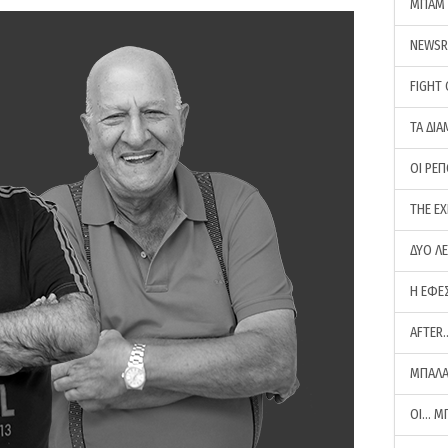
ΜΠΑΜ 
NEWS
FIGHT
ΤΑ ΔΙΑ
ΟΙ ΡΕ
THE E
ΔΥΟ Λ
Η ΕΦΕ
AFTER
ΜΠΑΛΑ
ΟΙ… Μ