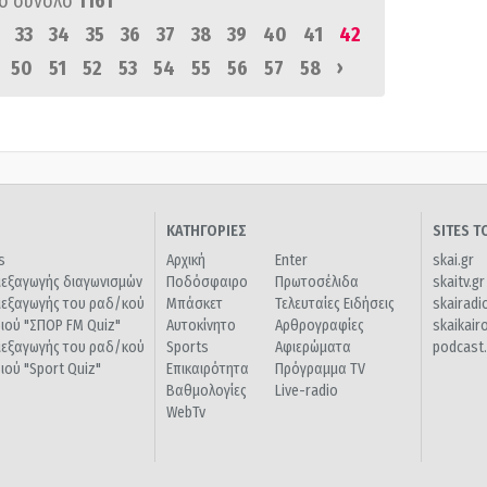
ό σύνολο
1161
33
34
35
36
37
38
39
40
41
42
›
50
51
52
53
54
55
56
57
58
ΚΑΤΗΓΟΡΙΕΣ
SITES 
s
Αρχική
Enter
skai.gr
ιεξαγωγής διαγωνισμών
Ποδόσφαιρο
Πρωτοσέλιδα
skaitv.gr
ιεξαγωγής του ραδ/κού
Μπάσκετ
Τελευταίες Ειδήσεις
skairadi
διού "ΣΠΟΡ FM Quiz"
Αυτοκίνητο
Αρθρογραφίες
skaikair
ιεξαγωγής του ραδ/κού
Sports
Αφιερώματα
podcast.
διού "Sport Quiz"
Επικαιρότητα
Πρόγραμμα TV
Βαθμολογίες
Live-radio
WebTv