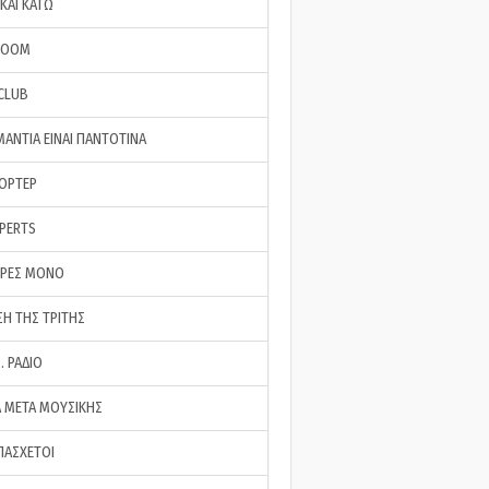
ΚΑΙ ΚΑΤΩ
ROOM
 CLUB
ΜΑΝΤΙΑ ΕΙΝΑΙ ΠΑΝΤΟΤΙΝΑ
ΠΟΡΤΕΡ
XPERTS
ΕΡΕΣ ΜΟΝΟ
ΣΗ ΤΗΣ ΤΡΙΤΗΣ
… ΡΑΔΙΟ
 ΜΕΤΑ ΜΟΥΣΙΚΗΣ
ΠΑΣΧΕΤΟΙ