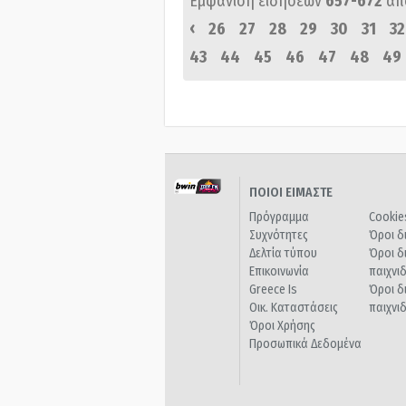
Εμφάνιση ειδήσεων
657-672
απ
‹
26
27
28
29
30
31
32
43
44
45
46
47
48
49
ΠΟΙΟΙ ΕΙΜΑΣΤΕ
Πρόγραμμα
Cookie
Συχνότητες
Όροι δ
Δελτία τύπου
Όροι δ
Επικοινωνία
παιχνι
Greece Is
Όροι δ
Οικ. Καταστάσεις
παιχνι
Όροι Χρήσης
Προσωπικά Δεδομένα