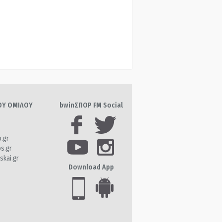
ΤΟΥ ΟΜΙΛΟΥ
bwinΣΠΟΡ FM Social
o.gr
os.gr
skai.gr
Download App