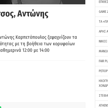
ΕΠΙΘΕ
σος, Αντώνης
GAME 
ΤA «Π
ΑΡΗΣ 
Αντώνης Καρπετόπουλος ξεψαχνίζουν τα
ΝΙΚΟΣ
ρότητας με τη βοήθεια των κορυφαίων
αθημερινά 12:00 με 14:00
ΜΑΝΩΛ
FAIR P
ΡΕΠΟΡ
ΗΧΟΓΡ
ΧΟΝΔ
ΣΤΕΦΑ
ATHEN