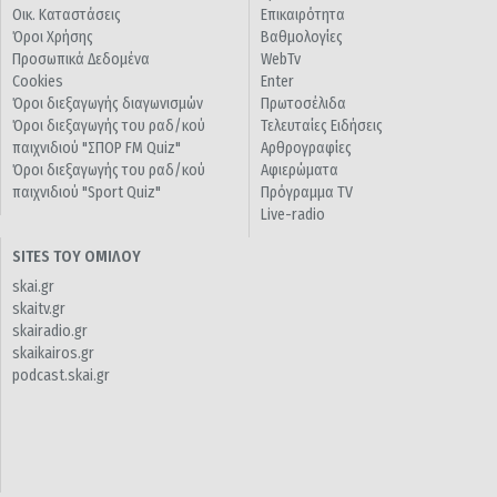
Οικ. Καταστάσεις
Επικαιρότητα
Όροι Χρήσης
Βαθμολογίες
Προσωπικά Δεδομένα
WebTv
Cookies
Enter
Όροι διεξαγωγής διαγωνισμών
Πρωτοσέλιδα
Όροι διεξαγωγής του ραδ/κού
Τελευταίες Ειδήσεις
παιχνιδιού "ΣΠΟΡ FM Quiz"
Αρθρογραφίες
Όροι διεξαγωγής του ραδ/κού
Αφιερώματα
παιχνιδιού "Sport Quiz"
Πρόγραμμα TV
Live-radio
SITES ΤΟΥ ΟΜΙΛΟΥ
skai.gr
skaitv.gr
skairadio.gr
skaikairos.gr
podcast.skai.gr