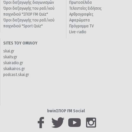
Όροι διεξαγωγής διαγωνισμών
Πρωτοσέλιδα
Όροι διεξαγωγής του ραδ/κού
Τελευταίες Ειδήσεις
παιχνιδιού "ΣΠΟΡ FM Quiz"
Αρθρογραφίες
Όροι διεξαγωγής του ραδ/κού
Αφιερώματα
παιχνιδιού "Sport Quiz"
Πρόγραμμα TV
Live-radio
SITES ΤΟΥ ΟΜΙΛΟΥ
skai.gr
skaitv.gr
skairadio.gr
skaikairos.gr
podcast.skai.gr
bwinΣΠΟΡ FM Social