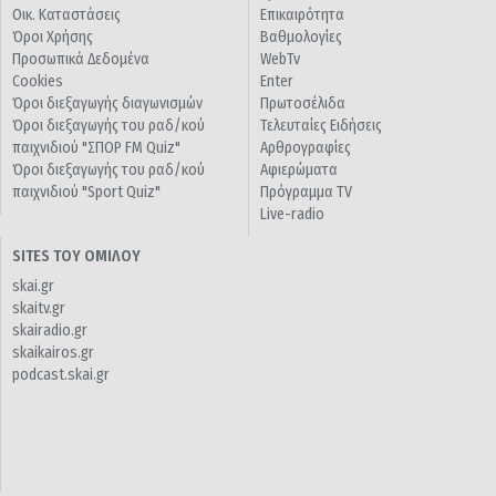
Οικ. Καταστάσεις
Επικαιρότητα
Όροι Χρήσης
Βαθμολογίες
Προσωπικά Δεδομένα
WebTv
Cookies
Enter
Όροι διεξαγωγής διαγωνισμών
Πρωτοσέλιδα
Όροι διεξαγωγής του ραδ/κού
Τελευταίες Ειδήσεις
παιχνιδιού "ΣΠΟΡ FM Quiz"
Αρθρογραφίες
Όροι διεξαγωγής του ραδ/κού
Αφιερώματα
παιχνιδιού "Sport Quiz"
Πρόγραμμα TV
Live-radio
SITES ΤΟΥ ΟΜΙΛΟΥ
skai.gr
skaitv.gr
skairadio.gr
skaikairos.gr
podcast.skai.gr