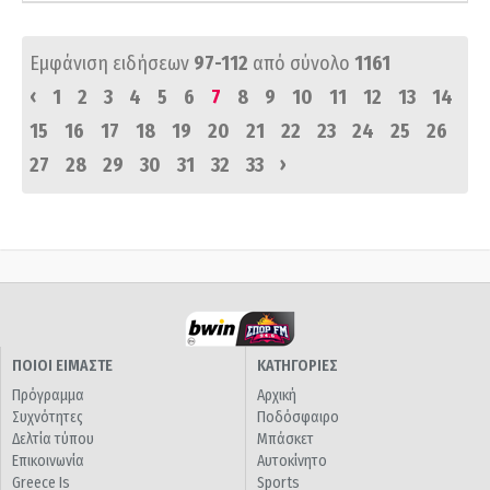
Εμφάνιση ειδήσεων
97-112
από σύνολο
1161
‹
1
2
3
4
5
6
7
8
9
10
11
12
13
14
15
16
17
18
19
20
21
22
23
24
25
26
›
27
28
29
30
31
32
33
ΠΟΙΟΙ ΕΙΜΑΣΤΕ
ΚΑΤΗΓΟΡΙΕΣ
Πρόγραμμα
Αρχική
Συχνότητες
Ποδόσφαιρο
Δελτία τύπου
Μπάσκετ
Επικοινωνία
Αυτοκίνητο
Greece Is
Sports