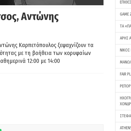
ΕΠΙΘΕ
σος, Αντώνης
GAME 
ΤA «Π
ΑΡΗΣ 
Αντώνης Καρπετόπουλος ξεψαχνίζουν τα
ΝΙΚΟΣ
ρότητας με τη βοήθεια των κορυφαίων
αθημερινά 12:00 με 14:00
ΜΑΝΩΛ
FAIR P
ΡΕΠΟΡ
ΗΧΟΓΡ
ΧΟΝΔ
ΣΤΕΦΑ
ATHEN