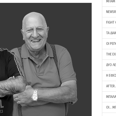
ΜΠΑΜ 
NEWS
FIGHT
ΤΑ ΔΙΑ
ΟΙ ΡΕ
THE E
ΔΥΟ Λ
Η ΕΦΕ
AFTER
ΜΠΑΛΑ
ΟΙ… Μ