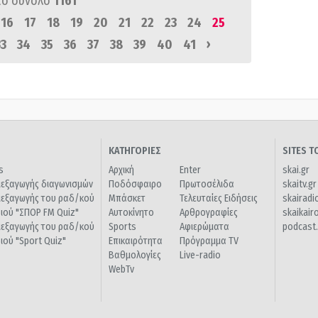
πό σύνολο
1161
16
17
18
19
20
21
22
23
24
25
›
33
34
35
36
37
38
39
40
41
ΚΑΤΗΓΟΡΙΕΣ
SITES 
s
Αρχική
Enter
skai.gr
ιεξαγωγής διαγωνισμών
Ποδόσφαιρο
Πρωτοσέλιδα
skaitv.gr
ιεξαγωγής του ραδ/κού
Μπάσκετ
Τελευταίες Ειδήσεις
skairadi
διού "ΣΠΟΡ FM Quiz"
Αυτοκίνητο
Αρθρογραφίες
skaikair
ιεξαγωγής του ραδ/κού
Sports
Αφιερώματα
podcast.
διού "Sport Quiz"
Επικαιρότητα
Πρόγραμμα TV
Βαθμολογίες
Live-radio
WebTv