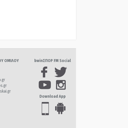
ΤΟΥ ΟΜΙΛΟΥ
bwinΣΠΟΡ FM Social
o.gr
os.gr
skai.gr
Download App