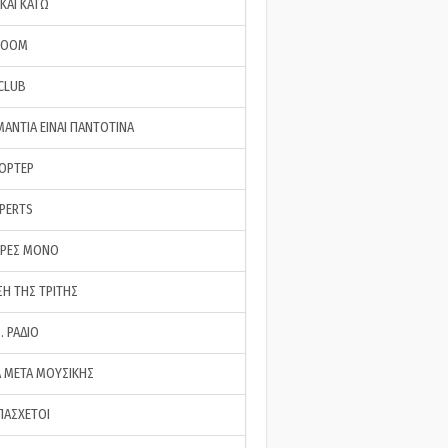
ΚΑΙ ΚΑΤΩ
ROOM
 CLUB
ΜΑΝΤΙΑ ΕΙΝΑΙ ΠΑΝΤΟΤΙΝΑ
ΠΟΡΤΕΡ
XPERTS
ΕΡΕΣ ΜΟΝΟ
ΣΗ ΤΗΣ ΤΡΙΤΗΣ
… ΡΑΔΙΟ
 ΜΕΤΑ ΜΟΥΣΙΚΗΣ
ΠΑΣΧΕΤΟΙ