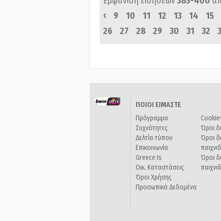
Εμφάνιση ειδήσεων
385-400
α
‹
9
10
11
12
13
14
15
26
27
28
29
30
31
32
ΠΟΙΟΙ ΕΙΜΑΣΤΕ
Πρόγραμμα
Cookie
Συχνότητες
Όροι δ
Δελτία τύπου
Όροι δ
Επικοινωνία
παιχνι
Greece Is
Όροι δ
Οικ. Καταστάσεις
παιχνι
Όροι Χρήσης
Προσωπικά Δεδομένα