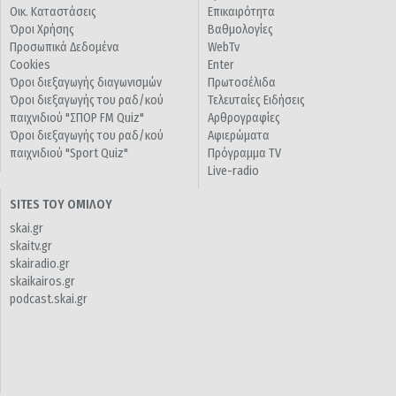
Οικ. Καταστάσεις
Επικαιρότητα
Όροι Χρήσης
Βαθμολογίες
Προσωπικά Δεδομένα
WebTv
Cookies
Enter
Όροι διεξαγωγής διαγωνισμών
Πρωτοσέλιδα
Όροι διεξαγωγής του ραδ/κού
Τελευταίες Ειδήσεις
παιχνιδιού "ΣΠΟΡ FM Quiz"
Αρθρογραφίες
Όροι διεξαγωγής του ραδ/κού
Αφιερώματα
παιχνιδιού "Sport Quiz"
Πρόγραμμα TV
Live-radio
SITES ΤΟΥ ΟΜΙΛΟΥ
skai.gr
skaitv.gr
skairadio.gr
skaikairos.gr
podcast.skai.gr