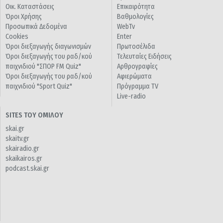
Οικ. Καταστάσεις
Επικαιρότητα
Όροι Χρήσης
Βαθμολογίες
Προσωπικά Δεδομένα
WebTv
Cookies
Enter
Όροι διεξαγωγής διαγωνισμών
Πρωτοσέλιδα
Όροι διεξαγωγής του ραδ/κού
Τελευταίες Ειδήσεις
παιχνιδιού "ΣΠΟΡ FM Quiz"
Αρθρογραφίες
Όροι διεξαγωγής του ραδ/κού
Αφιερώματα
παιχνιδιού "Sport Quiz"
Πρόγραμμα TV
Live-radio
SITES ΤΟΥ ΟΜΙΛΟΥ
skai.gr
skaitv.gr
skairadio.gr
skaikairos.gr
podcast.skai.gr