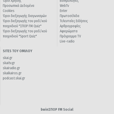
Όροι Χρήσης
Βαθμολογίες
Προσωπικά Δεδομένα
WebTv
Cookies
Enter
Όροι διεξαγωγής διαγωνισμών
Πρωτοσέλιδα
Όροι διεξαγωγής του ραδ/κού
Τελευταίες Ειδήσεις
παιχνιδιού "ΣΠΟΡ FM Quiz"
Αρθρογραφίες
Όροι διεξαγωγής του ραδ/κού
Αφιερώματα
παιχνιδιού "Sport Quiz"
Πρόγραμμα TV
Live-radio
SITES ΤΟΥ ΟΜΙΛΟΥ
skai.gr
skaitv.gr
skairadio.gr
skaikairos.gr
podcast.skai.gr
bwinΣΠΟΡ FM Social