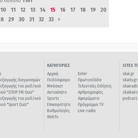
ό σύνολο
1161
10
11
12
13
14
15
16
17
18
19
20
›
28
29
30
31
32
33
ΚΑΤΗΓΟΡΙΕΣ
SITES 
s
Αρχική
Enter
skai.gr
ιεξαγωγής διαγωνισμών
Ποδόσφαιρο
Πρωτοσέλιδα
skaitv.gr
ιεξαγωγής του ραδ/κού
Μπάσκετ
Τελευταίες Ειδήσεις
skairadi
διού "ΣΠΟΡ FM Quiz"
Αυτοκίνητο
Αρθρογραφίες
skaikair
ιεξαγωγής του ραδ/κού
Sports
Αφιερώματα
podcast.
διού "Sport Quiz"
Επικαιρότητα
Πρόγραμμα TV
Βαθμολογίες
Live-radio
WebTv