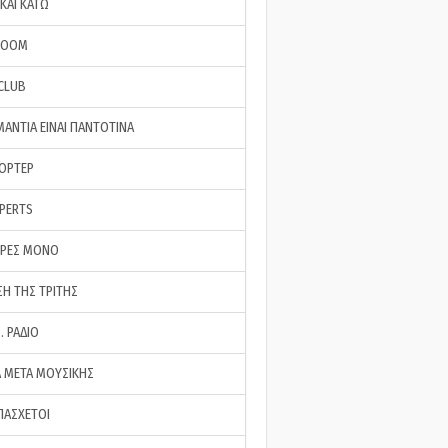
ΚΑΙ ΚΑΤΩ
ROOM
 CLUB
ΜΑΝΤΙΑ ΕΙΝΑΙ ΠΑΝΤΟΤΙΝΑ
ΠΟΡΤΕΡ
XPERTS
ΕΡΕΣ ΜΟΝΟ
ΣΗ ΤΗΣ ΤΡΙΤΗΣ
… ΡΑΔΙΟ
 ΜΕΤΑ ΜΟΥΣΙΚΗΣ
ΠΑΣΧΕΤΟΙ