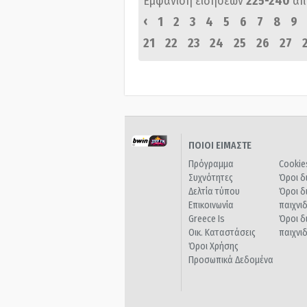
Εμφάνιση ειδήσεων
225-240
απ
‹
1
2
3
4
5
6
7
8
9
21
22
23
24
25
26
27
ΠΟΙΟΙ ΕΙΜΑΣΤΕ
Πρόγραμμα
Cookie
Συχνότητες
Όροι δ
Δελτία τύπου
Όροι δ
Επικοινωνία
παιχνι
Greece Is
Όροι δ
Οικ. Καταστάσεις
παιχνι
Όροι Χρήσης
Προσωπικά Δεδομένα