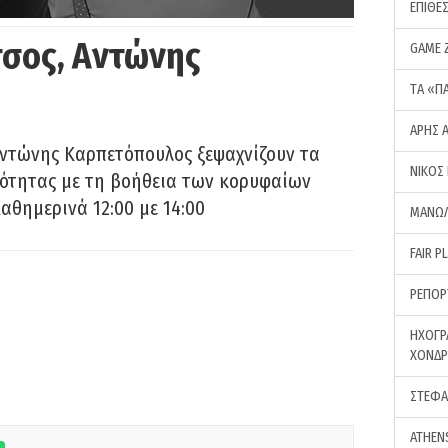
ΕΠΙΘΕ
σος, Αντώνης
GAME 
ΤA «Π
ΑΡΗΣ 
Αντώνης Καρπετόπουλος ξεψαχνίζουν τα
ΝΙΚΟΣ
ρότητας με τη βοήθεια των κορυφαίων
αθημερινά 12:00 με 14:00
ΜΑΝΩΛ
FAIR P
ΡΕΠΟΡ
ΗΧΟΓΡ
ΧΟΝΔ
ΣΤΕΦΑ
ATHEN