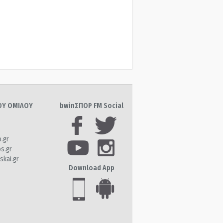
ΤΟΥ ΟΜΙΛΟΥ
bwinΣΠΟΡ FM Social
o.gr
os.gr
skai.gr
Download App