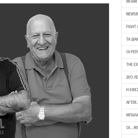
ΜΠΑΜ 
NEWS
FIGHT
ΤΑ ΔΙΑ
ΟΙ ΡΕ
THE E
ΔΥΟ Λ
Η ΕΦΕ
AFTER
ΜΠΑΛΑ
ΟΙ… Μ