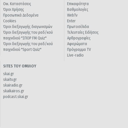
Οικ. Καταστάσεις
Επικαιρότητα
Όροι Χρήσης
Βαθμολογίες
Προσωπικά Δεδομένα
WebTv
Cookies
Enter
Όροι διεξαγωγής διαγωνισμών
Πρωτοσέλιδα
Όροι διεξαγωγής του ραδ/κού
Τελευταίες Ειδήσεις
παιχνιδιού "ΣΠΟΡ FM Quiz"
Αρθρογραφίες
Όροι διεξαγωγής του ραδ/κού
Αφιερώματα
παιχνιδιού "Sport Quiz"
Πρόγραμμα TV
Live-radio
SITES ΤΟΥ ΟΜΙΛΟΥ
skai.gr
skaitv.gr
skairadio.gr
skaikairos.gr
podcast.skai.gr