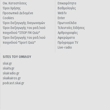
Οικ. Καταστάσεις
Επικαιρότητα
Όροι Χρήσης
Βαθμολογίες
Προσωπικά Δεδομένα
WebTv
Cookies
Enter
Όροι διεξαγωγής διαγωνισμών
Πρωτοσέλιδα
Όροι διεξαγωγής του ραδ/κού
Τελευταίες Ειδήσεις
παιχνιδιού "ΣΠΟΡ FM Quiz"
Αρθρογραφίες
Όροι διεξαγωγής του ραδ/κού
Αφιερώματα
παιχνιδιού "Sport Quiz"
Πρόγραμμα TV
Live-radio
SITES ΤΟΥ ΟΜΙΛΟΥ
skai.gr
skaitv.gr
skairadio.gr
skaikairos.gr
podcast.skai.gr