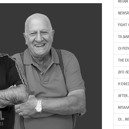
ΜΠΑΜ 
NEWS
FIGHT
ΤΑ ΔΙΑ
ΟΙ ΡΕ
THE E
ΔΥΟ Λ
Η ΕΦΕ
AFTER
ΜΠΑΛΑ
ΟΙ… Μ