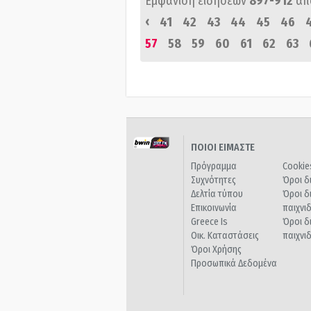
Εμφάνιση ειδήσεων
897-912
απ
‹
41
42
43
44
45
46
57
58
59
60
61
62
63
ΠΟΙΟΙ ΕΙΜΑΣΤΕ
Πρόγραμμα
Cookie
Συχνότητες
Όροι δ
Δελτία τύπου
Όροι δ
Επικοινωνία
παιχνι
Greece Is
Όροι δ
Οικ. Καταστάσεις
παιχνι
Όροι Χρήσης
Προσωπικά Δεδομένα