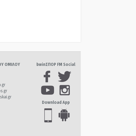
ΤΟΥ ΟΜΙΛΟΥ
bwinΣΠΟΡ FM Social
o.gr
os.gr
skai.gr
Download App