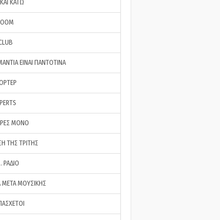
ΚΑΙ ΚΑΤΩ
ROOM
 CLUB
ΜΑΝΤΙΑ ΕΙΝΑΙ ΠΑΝΤΟΤΙΝΑ
ΠΟΡΤΕΡ
XPERTS
ΕΡΕΣ ΜΟΝΟ
ΣΗ ΤΗΣ ΤΡΙΤΗΣ
… ΡΑΔΙΟ
 ΜΕΤΑ ΜΟΥΣΙΚΗΣ
ΠΑΣΧΕΤΟΙ