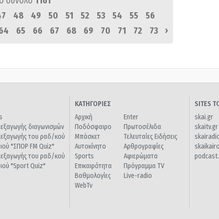
ό σύνολο
1161
47
48
49
50
51
52
53
54
55
56
›
64
65
66
67
68
69
70
71
72
73
ΚΑΤΗΓΟΡΙΕΣ
SITES 
s
Αρχική
Enter
skai.gr
ιεξαγωγής διαγωνισμών
Ποδόσφαιρο
Πρωτοσέλιδα
skaitv.gr
ιεξαγωγής του ραδ/κού
Μπάσκετ
Τελευταίες Ειδήσεις
skairadi
διού "ΣΠΟΡ FM Quiz"
Αυτοκίνητο
Αρθρογραφίες
skaikair
ιεξαγωγής του ραδ/κού
Sports
Αφιερώματα
podcast.
διού "Sport Quiz"
Επικαιρότητα
Πρόγραμμα TV
Βαθμολογίες
Live-radio
WebTv