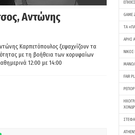
ΕΠΙΘΕ
σος, Αντώνης
GAME 
ΤA «Π
ΑΡΗΣ 
Αντώνης Καρπετόπουλος ξεψαχνίζουν τα
ΝΙΚΟΣ
ρότητας με τη βοήθεια των κορυφαίων
αθημερινά 12:00 με 14:00
ΜΑΝΩΛ
FAIR P
ΡΕΠΟΡ
ΗΧΟΓΡ
ΧΟΝΔ
ΣΤΕΦΑ
ATHEN