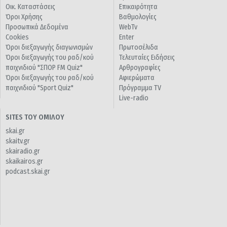
Οικ. Καταστάσεις
Επικαιρότητα
Όροι Χρήσης
Βαθμολογίες
Προσωπικά Δεδομένα
WebTv
Cookies
Enter
Όροι διεξαγωγής διαγωνισμών
Πρωτοσέλιδα
Όροι διεξαγωγής του ραδ/κού
Τελευταίες Ειδήσεις
παιχνιδιού "ΣΠΟΡ FM Quiz"
Αρθρογραφίες
Όροι διεξαγωγής του ραδ/κού
Αφιερώματα
παιχνιδιού "Sport Quiz"
Πρόγραμμα TV
Live-radio
SITES ΤΟΥ ΟΜΙΛΟΥ
skai.gr
skaitv.gr
skairadio.gr
skaikairos.gr
podcast.skai.gr