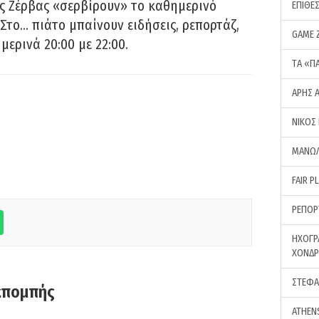
ς Ζέρβας «σερβίρουν» το καθημερινό
ΕΠΙΘΕ
Στο… πιάτο μπαίνουν ειδήσεις, ρεπορτάζ,
GAME 
μερινά 20:00 με 22:00.
ΤA «Π
ΑΡΗΣ 
ΝΙΚΟΣ
ΜΑΝΩΛ
FAIR P
ΡΕΠΟΡ
ΗΧΟΓΡ
ΧΟΝΔ
ΣΤΕΦΑ
κπομπής
ATHEN