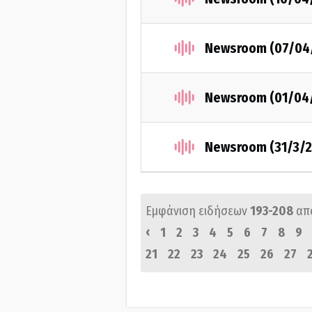
Newsroom (07/04
Newsroom (01/04
Newsroom (31/3/2
Εμφάνιση ειδήσεων
193-208
απ
‹
1
2
3
4
5
6
7
8
9
21
22
23
24
25
26
27