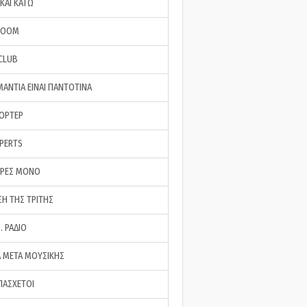
ΚΑΙ ΚΑΤΩ
ROOM
 CLUB
ΜΑΝΤΙΑ ΕΙΝΑΙ ΠΑΝΤΟΤΙΝΑ
ΠΟΡΤΕΡ
XPERTS
ΕΡΕΣ ΜΟΝΟ
ΣΗ ΤΗΣ ΤΡΙΤΗΣ
… ΡΑΔΙΟ
 ΜΕΤΑ ΜΟΥΣΙΚΗΣ
ΠΑΣΧΕΤΟΙ