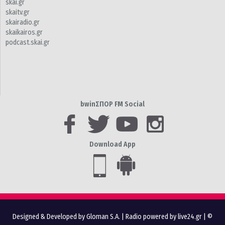
skai.gr
skaitv.gr
skairadio.gr
skaikairos.gr
podcast.skai.gr
bwinΣΠΟΡ FM Social
Download App
Designed & Developed by Gloman S.A.
|
Radio powered by live24.gr
| ©