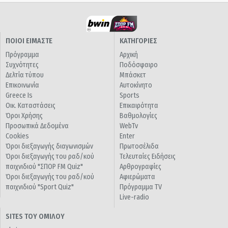
ΠΟΙΟΙ ΕΙΜΑΣΤΕ
ΚΑΤΗΓΟΡΙΕΣ
Πρόγραμμα
Αρχική
Συχνότητες
Ποδόσφαιρο
Δελτία τύπου
Μπάσκετ
Επικοινωνία
Αυτοκίνητο
Greece Is
Sports
Οικ. Καταστάσεις
Επικαιρότητα
Όροι Χρήσης
Βαθμολογίες
Προσωπικά Δεδομένα
WebTv
Cookies
Enter
Όροι διεξαγωγής διαγωνισμών
Πρωτοσέλιδα
Όροι διεξαγωγής του ραδ/κού
Τελευταίες Ειδήσεις
παιχνιδιού "ΣΠΟΡ FM Quiz"
Αρθρογραφίες
Όροι διεξαγωγής του ραδ/κού
Αφιερώματα
παιχνιδιού "Sport Quiz"
Πρόγραμμα TV
Live-radio
SITES ΤΟΥ ΟΜΙΛΟΥ