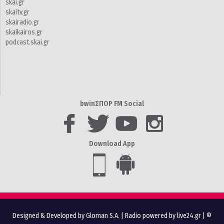
skai.gr
skaitv.gr
skairadio.gr
skaikairos.gr
podcast.skai.gr
bwinΣΠΟΡ FM Social
Download App
Designed & Developed by Gloman S.A.
|
Radio powered by live24.gr
| ©