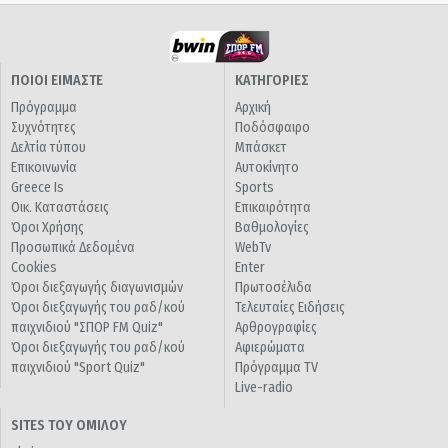
ΠΟΙΟΙ ΕΙΜΑΣΤΕ
ΚΑΤΗΓΟΡΙΕΣ
Πρόγραμμα
Αρχική
Συχνότητες
Ποδόσφαιρο
Δελτία τύπου
Μπάσκετ
Επικοινωνία
Αυτοκίνητο
Greece Is
Sports
Οικ. Καταστάσεις
Επικαιρότητα
Όροι Χρήσης
Βαθμολογίες
Προσωπικά Δεδομένα
WebTv
Cookies
Enter
Όροι διεξαγωγής διαγωνισμών
Πρωτοσέλιδα
Όροι διεξαγωγής του ραδ/κού
Τελευταίες Ειδήσεις
παιχνιδιού "ΣΠΟΡ FM Quiz"
Αρθρογραφίες
Όροι διεξαγωγής του ραδ/κού
Αφιερώματα
παιχνιδιού "Sport Quiz"
Πρόγραμμα TV
Live-radio
SITES ΤΟΥ ΟΜΙΛΟΥ